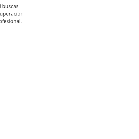
i buscas 
cuperación 
ofesional.