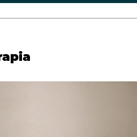
o
Seguros medicos
Testimonios
Servicios
Instalac
rapia