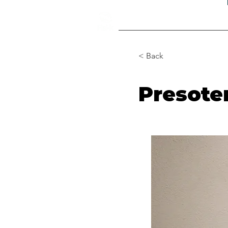
Inicio
Nosotros
Equip
< Back
Presote