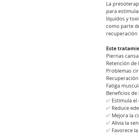
La presoterapi
para estimular
líquidos y tox
como parte de 
recuperación 
Este tratamie
Piernas cansa
Retención de 
Problemas cir
Recuperación
Fatiga muscula
Beneficios de 
✅ Estimula el 
✅ Reduce ede
✅ Mejora la c
✅ Alivia la se
✅ Favorece la