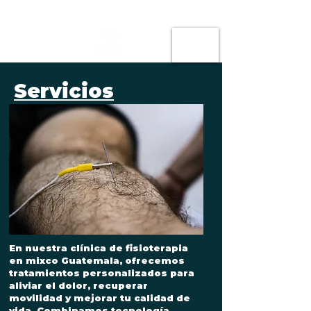
Servicios
En nuestra clínica de fisioterapia
en mixco Guatemala, ofrecemos
tratamientos personalizados para
aliviar el dolor, recuperar
movilidad y mejorar tu calidad de
vida. Combinamos tecnología